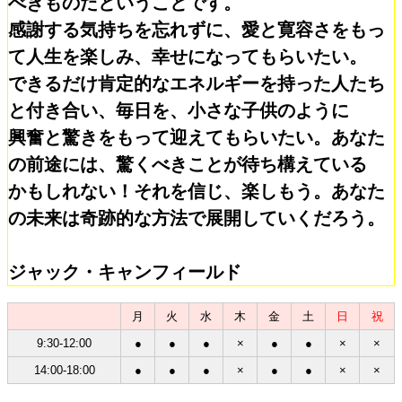
べきものだということです。
感謝する気持ちを忘れずに、愛と寛容さをもっ
て人生を楽しみ、幸せになってもらいたい。
できるだけ肯定的なエネルギーを持った人たち
と付き合い、毎日を、小さな子供のように
興奮と驚きをもって迎えてもらいたい。あなた
の前途には、驚くべきことが待ち構えている
かもしれない！それを信じ、楽しもう。あなた
の未来は奇跡的な方法で展開していくだろう。
ジャック・キャンフィールド
月
火
水
木
金
土
日
祝
9:30-12:00
●
●
●
×
●
●
×
×
14:00-18:00
●
●
●
×
●
●
×
×